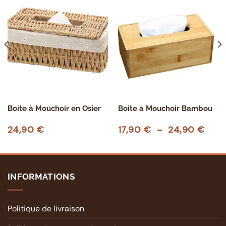
Boite à Mouchoir en Osier
Boite à Mouchoir Bambou
Plag
24,90
€
17,90
€
–
24,90
€
de
prix 
17,9
à
24,9
INFORMATIONS
Politique de livraison